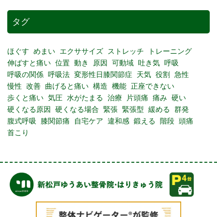
タグ
ほぐす
めまい
エクササイズ
ストレッチ
トレーニング
伸ばすと痛い
位置
動き
原因
可動域
吐き気
呼吸
呼吸の関係
呼吸法
変形性日膝関節症
天気
役割
急性
慢性
改善
曲げると痛い
構造
機能
正座できない
歩くと痛い
気圧
水がたまる
治療
片頭痛
痛み
硬い
硬くなる原因
硬くなる場合
緊張
緊張型
緩める
群発
腹式呼吸
膝関節痛
自宅ケア
違和感
鍛える
階段
頭痛
首こり