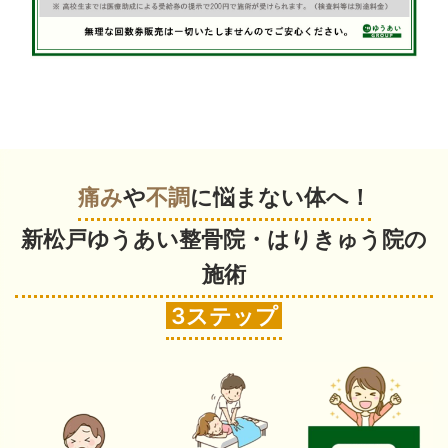
痛み
や
不調
に悩まない体へ！
新松戸ゆうあい整骨院・はりきゅう院の
施術
3ステップ