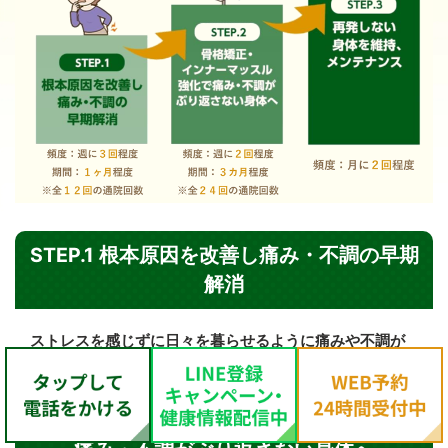
STEP.1 根本原因を改善し痛み・不調の早期
解消
ストレスを感じずに日々を暮らせるように
痛みや不調が
出ている箇所を施術いたします。
STEP.2 骨格矯正・インナーマッスル強化で