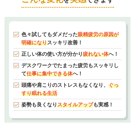
色々試してもダメだった
眼精疲労の原因が
明確になり
スッキリ改善！
正しい体の使い方が分かり
疲れない体
へ！
デスクワークでたまった疲労もスッキリし
て
仕事に集中できる体
へ！
頭痛や肩こりのストレスもなくなり、
ぐっ
すり眠れる生活
姿勢も良くなり
スタイルアップ
も実感！