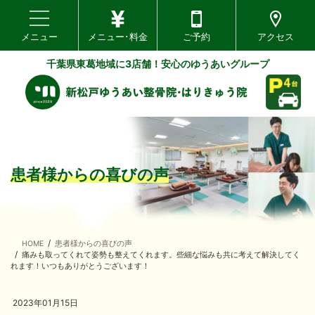
toggle navigation
メニュー
メニュー･料金
ご予約
アクセス
千葉県東葛地域に3店舗！安心のゆうあいグループ
患者様からの喜びの声
HOME
患者様からの喜びの声
痛みも取ってくれて姿勢も整えてくれます。些細な悩みも共に考えて解決してく
れます！いつもありがとうございます！
2023年01月15日