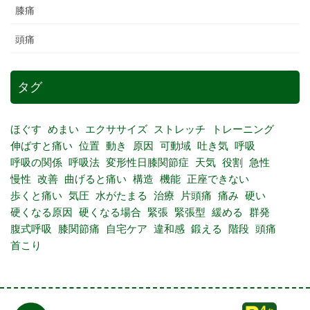
膝痛
頭痛
タグ
ほぐす
めまい
エクササイズ
ストレッチ
トレーニング
伸ばすと痛い
位置
動き
原因
可動域
吐き気
呼吸
呼吸の関係
呼吸法
変形性日膝関節症
天気
役割
急性
慢性
改善
曲げると痛い
構造
機能
正座できない
歩くと痛い
気圧
水がたまる
治療
片頭痛
痛み
硬い
硬くなる原因
硬くなる場合
緊張
緊張型
緩める
群発
腹式呼吸
膝関節痛
自宅ケア
違和感
鍛える
階段
頭痛
首こり