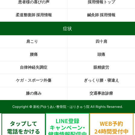
患者様の喜びの声
採用情報トップ
柔道整復師 採用情報
鍼灸師 採用情報
症状
肩こり
四十肩
腰痛
頭痛
自律神経失調症
眼精疲労
ケガ・スポーツ外傷
ぎっくり腰・寝違え
膝の痛み
交通事故診療
Copyright © 新松戸ゆうあい整骨院・はりきゅう院 All Rights Reserved.